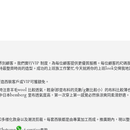
來自不同界別顧客。我們實行VIP 制度，為每位顧客提供更優質服務。每位顧客的
整齊時尚的造型。成功的上班族工作繁忙,今天就將你的上班look交俾我地訂做
造西裝客戶或VIP可獲額免。
意羊毛wool 比較透氣，輕身(即是布料的克數/g數比較小）的布料比較薄
日本bemberg 里布透氣度高，第一次穿上第一感覺必然係涼爽同柔滑舒適。
專注用料和多樣化款身以及潮流剪裁。每套西裝都是由專業加工而成。推廣期內，現