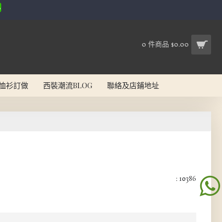
0 件商品 $0.00
恤衫訂做
西裝潮流BLOG
聯絡及店鋪地址
: 10386