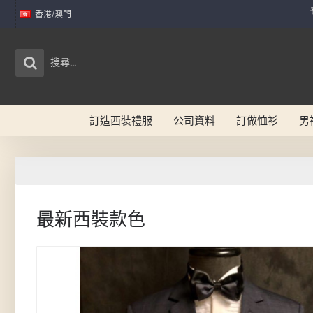
香港/澳門
訂造西裝禮服
公司資料
訂做恤衫
男
最新西裝款色