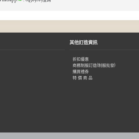
tsapp
: 64305619查詢
其他訂造資訊
折扣優惠
商務制服訂造(制服批發)
購買禮券
特 價 商 品