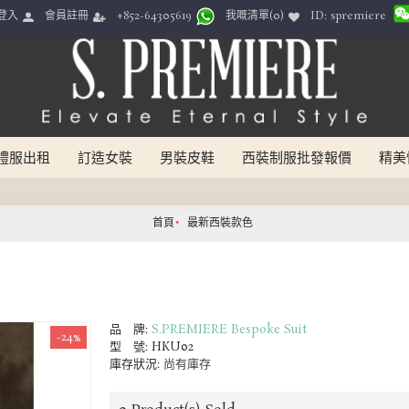
ID: spremiere
登入
會員註冊
我嘅清單(
0
)
+852-64305619
禮服出租
訂造女裝
男裝皮鞋
西裝制服批發報價
精美
首頁
最新西裝款色
品 牌:
S.PREMIERE Bespoke Suit
-24%
型 號:
HKU02
庫存狀況:
尚有庫存