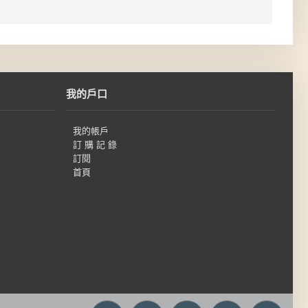
我的戶口
我的帳戶
訂 購 記 錄
訂閱
首頁