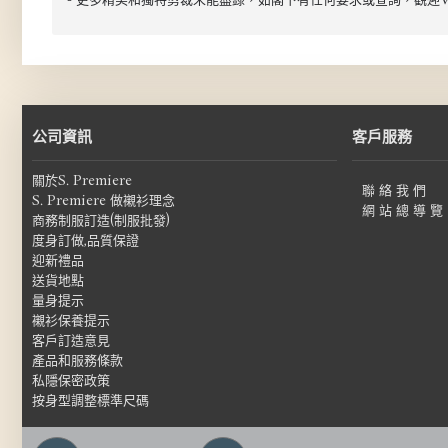
- 更多精美和獨特剪裁未能盡錄，如閣下有任何要求或查詢，觀迎Wha
公司資訊
客戶服務
關於S. Premiere
聯 絡 我 們
S. Premiere 做襯衫理念
網 站 總 導 覽
商務制服訂造(制服批發)
度身訂做,品質保證
迎新禮品
送貨地點
量身提示
襯衫保養提示
客戶訂造意見
產品和服務條款
私隱保密政策
按身型調整標準尺碼