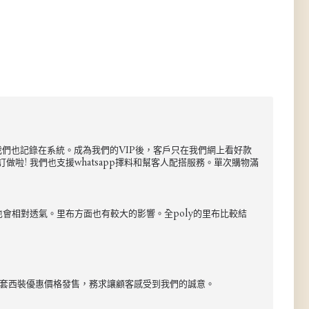
尺碼我們也記錄在系統。成為我們的VIP後，客戶只在我們網上看好款
啦! 我們也支援whatsapp擇料和幫客人配搭服務。單次購物滿
也會相對透氣。里布方面也有較大的影響。全poly的里布比較結
以整套西裝優惠價格發售，務求讓顧客感受到我們的誠意。