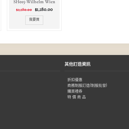
SH015-Wilhelm Wien
$1,280.00
$2,280.00
我要買
其他訂造資訊
折扣優惠
商務制服訂造(制服批發)
購買禮券
特 價 商 品