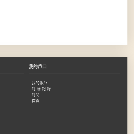
我的戶口
我的帳戶
訂 購 記 錄
訂閱
首頁