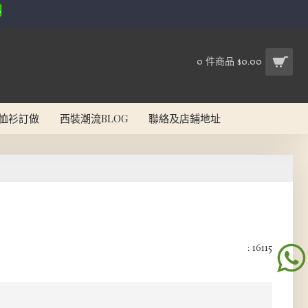
0 件商品 $0.00
恤衫訂做
西裝潮流BLOG
聯絡及店鋪地址
: 16115