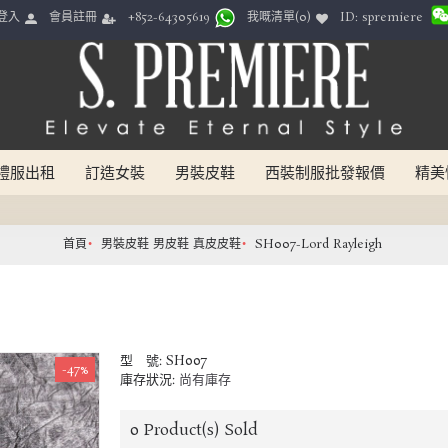
ID: spremiere
登入
會員註冊
我嘅清單(
0
)
+852-64305619
禮服出租
訂造女裝
男裝皮鞋
西裝制服批發報價
精美
首頁
男裝皮鞋 男皮鞋 真皮皮鞋
SH007-Lord Rayleigh
型 號:
SH007
-47%
庫存狀況:
尚有庫存
0
Product(s) Sold