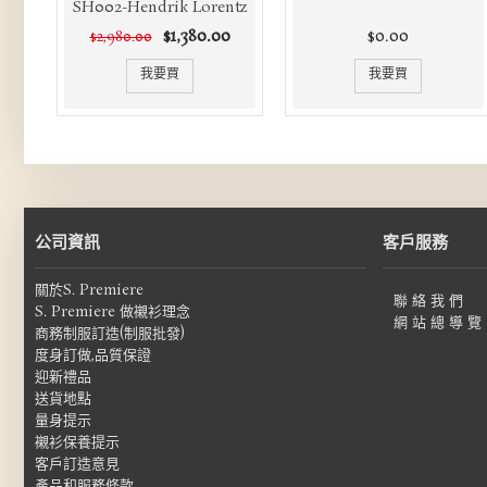
SH002-Hendrik Lorentz
$1,380.00
$0.00
$2,980.00
我要買
我要買
公司資訊
客戶服務
關於S. Premiere
聯 絡 我 們
S. Premiere 做襯衫理念
網 站 總 導 覽
商務制服訂造(制服批發)
度身訂做,品質保證
迎新禮品
送貨地點
量身提示
襯衫保養提示
客戶訂造意見
產品和服務條款