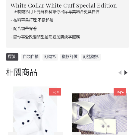
White Collar White Cuff Special Edition
- 正裝襯衫用上光鮮棉料讓你出席專業場合更具自信
- 布料容易打理,不易起皺
- 配合領帶穿著
- 隨你喜愛改變領型袖形或加購綉字服務
標籤:
白領白袖
,
訂襯衫
,
襯衫訂做
,
訂造襯衫
相關商品
-45%
-24%