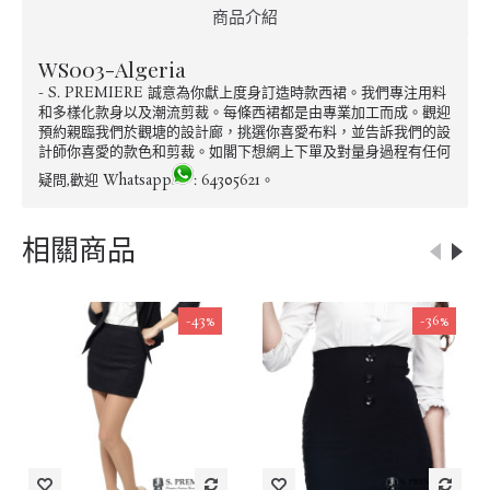
商品介紹
WS003-Algeria
- S. PREMIERE 誠意為你獻上度身訂造時款西裙。我們專注用料
和多樣化款身以及潮流剪裁。每條西裙都是由專業加工而成。觀迎
預約親臨我們於觀塘的設計廊，挑選你喜愛布料，並告訴我們的設
計師你喜愛的款色和剪裁。如閣下想網上下單及對量身過程有任何
疑問,歡迎 Whatsapp
: 64305621。
相關商品
-43%
-36%