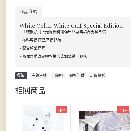
商品介紹
White Collar White Cuff Special Edition
- 正裝襯衫用上光鮮棉料讓你出席專業場合更具自信
- 布料容易打理,不易起皺
- 配合領帶穿著
- 隨你喜愛改變領型袖形或加購綉字服務
標籤:
白領白袖
,
訂襯衫
,
襯衫訂做
,
訂造襯衫
相關商品
-45%
-24%