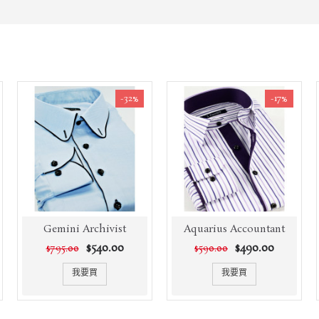
-32%
-17%
Gemini Archivist
Aquarius Accountant
$540.00
$490.00
$795.00
$590.00
我要買
我要買