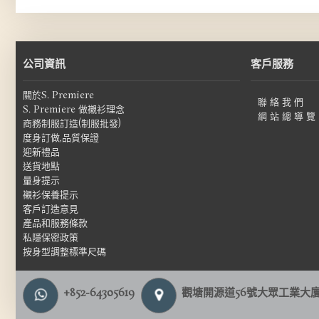
公司資訊
客戶服務
關於S. Premiere
聯 絡 我 們
S. Premiere 做襯衫理念
網 站 總 導 覽
商務制服訂造(制服批發)
度身訂做,品質保證
迎新禮品
送貨地點
量身提示
襯衫保養提示
客戶訂造意見
產品和服務條款
私隱保密政策
按身型調整標準尺碼
+852-64305619
觀塘開源道56號大眾工業大廈1