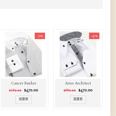
-31%
-47%
Cancer Banker
Aries Architect
$470.00
$470.00
$680.00
$880.00
我要買
我要買