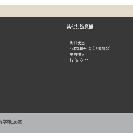
其他訂造資訊
折扣優惠
商務制服訂造(制服批發)
購買禮券
特 價 商 品
字樓120室