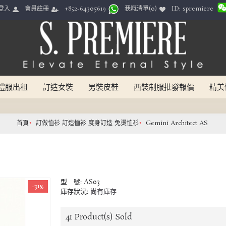
ID: spremiere
登入
會員註冊
我嘅清單(
0
)
+852-64305619
禮服出租
訂造女裝
男裝皮鞋
西裝制服批發報價
精美
首頁
訂做恤衫 訂造恤衫 度身訂造 免燙恤衫
Gemini Architect AS
型 號:
AS03
-31%
庫存狀況:
尚有庫存
41
Product(s) Sold