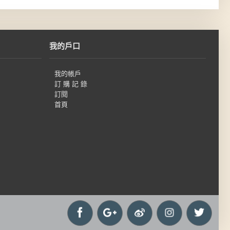
我的戶口
我的帳戶
訂 購 記 錄
訂閱
首頁