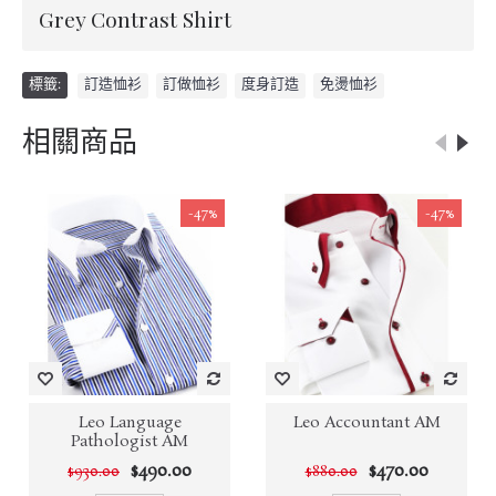
Grey Contrast Shirt
標籤:
訂造恤衫
,
訂做恤衫
,
度身訂造
,
免燙恤衫
相關商品
-47%
-47%
Leo Language
Leo Accountant AM
Pathologist AM
$490.00
$470.00
$930.00
$880.00