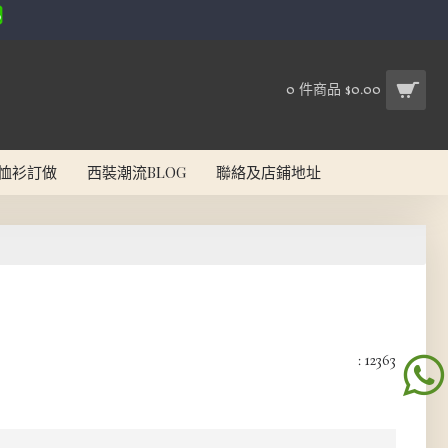
0 件商品 $0.00
恤衫訂做
西裝潮流BLOG
聯絡及店鋪地址
: 12363