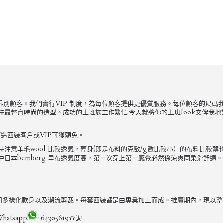
來自不同界別顧客。我們實行VIP 制度，為每位顧客提供更優質服務。每位顧客的
整齊時尚的造型。成功的上班族工作繁忙,今天就將你的上班look交俾我地訂做
造西裝客戶或VIP可獲額免。
意羊毛wool 比較透氣，輕身(即是布料的克數/g數比較小）的布料比較薄
日本bemberg 里布透氣度高，第一次穿上第一感覺必然係涼爽同柔滑舒適。
專注用料和多樣化款身以及潮流剪裁。每套西裝都是由專業加工而成。推廣期內，現
tsapp
: 64305619查詢