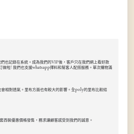
尺碼我們也記錄在系統。成為我們的VIP後，客戶只在我們網上看好款
啦! 我們也支援whatsapp擇料和幫客人配搭服務。單次購物滿
也會相對透氣。里布方面也有較大的影響。全poly的里布比較結
以整套西裝優惠價格發售，務求讓顧客感受到我們的誠意。