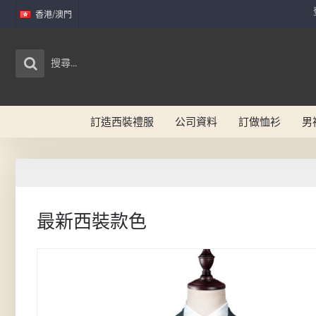
香港/澳門
訂造西裝禮服
公司資料
訂做恤衫
男
最新西裝款色