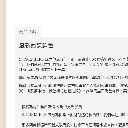
商品介紹
最新西裝款色
S. PREMIERE 成立於2011年，到目前為止已服務過無數
色，我們就可以客戶直接訂造。無論恤衫，西裝定西褲，都可以保持最
HK$1,000就可成為VIP一年。
請注意,為確保我們顧客獲得優質服務和闗注,新客戶恤衫件起訂。訂
講番西裝本身，由你選擇的西裝布料再配合內襯和內里組成。選擇時注
實，由於成本低，顏色和花色也比較多。高級的里布為全棉質，其中
- 價格為兩件套西裝價格,馬甲另外加購
- S. PREMIERE 誠意為你獻上度身訂造時款西裝。我們
- 更多精美和獨特剪裁未能盡錄，如閣下有任何要求或查詢，觀迎Wha