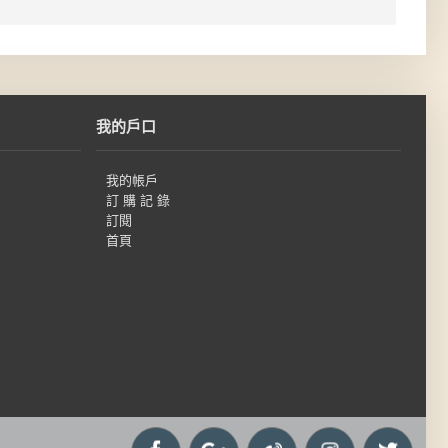
我的戶口
我的帳戶
訂 購 記 錄
訂閱
首頁