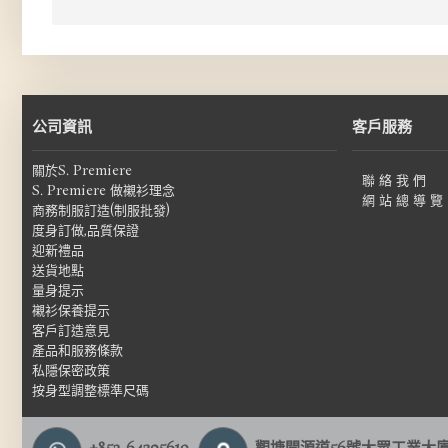
公司資訊
客戶服務
關於S. Premiere
聯 絡 我 們
S. Premiere 做襯衫理念
網 站 總 導 覽
商務制服訂造(制服批發)
度身訂做,品質保證
迎新禮品
送貨地點
量身提示
襯衫保養提示
客戶訂造意見
產品和服務條款
私隱保密政策
按身型調整標準尺碼