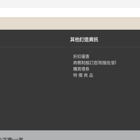
其他訂造資訊
折扣優惠
商務制服訂造(制服批發)
購買禮券
特 價 商 品