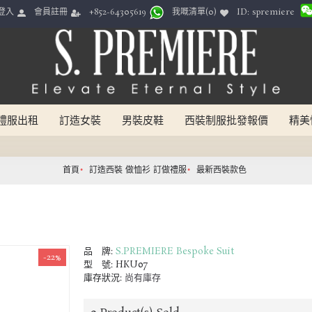
ID: spremiere
登入
會員註冊
我嘅清單(
0
)
+852-64305619
禮服出租
訂造女裝
男裝皮鞋
西裝制服批發報價
精美
首頁
訂造西裝 做恤衫 訂做禮服
最新西裝款色
品 牌:
S.PREMIERE Bespoke Suit
-22%
型 號:
HKU07
庫存狀況:
尚有庫存