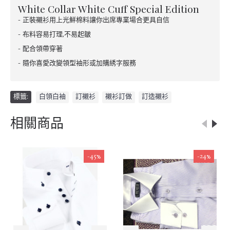
White Collar White Cuff Special Edition
- 正裝襯衫用上光鮮棉料讓你出席專業場合更具自信
- 布料容易打理,不易起皺
- 配合領帶穿著
- 隨你喜愛改變領型袖形或加購綉字服務
標籤:
白領白袖
,
訂襯衫
,
襯衫訂做
,
訂造襯衫
相關商品
-45%
-24%