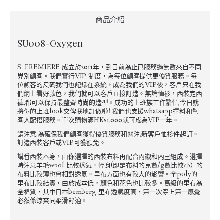
商品介紹
SU008-Oxygen
S. PREMIERE 成立於2011年，到目前為止已服務過無數來自不同
界別顧客。我們實行VIP 制度，為每位顧客提供更優質服務。每
位顧客的尺碼我們也記錄在系統。成為我們的VIP後，客戶只在我
們網上看好款色，我們就可以客戶直接訂造。無論恤衫，西裝定西
褲,都可以保持最整齊時尚的造型。成功的上班族工作繁忙,今日就
將你的上班look交俾我地訂做啦! 我們也支援whatsapp擇料和幫
客人配搭服務。單次購物滿HK$1,000就可成為VIP一年。
請注意,為確保我們顧客獲得優質服務和闗注,新客戶恤衫件起訂。
訂造西裝客戶或VIP可獲額免。
講番西裝本身，由你選擇的西裝布料再配合內襯和內里組成。選擇
時注意羊毛wool 比較透氣，輕身(即是布料的克數/g數比較小）的
布料比較薄也會相對透氣。里布方面也有較大的影響。全poly的
里布比較結實，由於成本低，顏色和花色也比較多。高級的里布為
全棉質，其中日本bemberg 里布透氣度高，第一次穿上第一感覺
必然係涼爽同柔滑舒適。