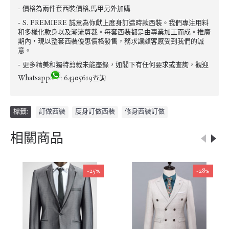
- 價格為兩件套西裝價格,馬甲另外加購
- S. PREMIERE 誠意為你獻上度身訂造時款西裝。我們專注用料
和多樣化款身以及潮流剪裁。每套西裝都是由專業加工而成。推廣
期內，現以整套西裝優惠價格發售，務求讓顧客感受到我們的誠
意。
- 更多精美和獨特剪裁未能盡錄，如閣下有任何要求或查詢，觀迎
Whatsapp
: 64305619查詢
標籤:
訂做西裝
,
度身訂做西裝
,
修身西裝訂做
相關商品
-25%
-28%