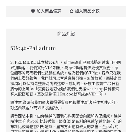
加入商品備忘
加入商品比較
商品介紹
SU046-Palladium
S. PREMIERE 成立於2011年，到目前為止已服務過無數來自不同
界別顧客。我們實行VIP 制度，為每位顧客提供更優質服務。每
位顧客的尺碼我們也記錄在系統。成為我們的VIP後，客戶只在我
們網上看好款色，我們就可以客戶直接訂造。無論恤衫，西裝定西
褲,都可以保持最整齊時尚的造型。成功的上班族工作繁忙,今日就
將你的上班look交俾我地訂做啦! 我們也支援whatsapp擇料和幫
客人配搭服務。單次購物滿HK$1,000就可成為VIP一年。
請注意,為確保我們顧客獲得優質服務和闗注,新客戶恤衫件起訂。
訂造西裝客戶或VIP可獲額免。
講番西裝本身，由你選擇的西裝布料再配合內襯和內里組成。選擇
時注意羊毛wool 比較透氣，輕身(即是布料的克數/g數比較小）的
布料比較薄也會相對透氣。里布方面也有較大的影響。全poly的