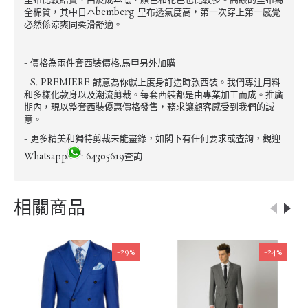
里布比較結實，由於成本低，顏色和花色也比較多。高級的里布為
全棉質，其中日本bemberg 里布透氣度高，第一次穿上第一感覺
必然係涼爽同柔滑舒適。
- 價格為兩件套西裝價格,馬甲另外加購
- S. PREMIERE 誠意為你獻上度身訂造時款西裝。我們專注用料
和多樣化款身以及潮流剪裁。每套西裝都是由專業加工而成。推廣
期內，現以整套西裝優惠價格發售，務求讓顧客感受到我們的誠
意。
- 更多精美和獨特剪裁未能盡錄，如閣下有任何要求或查詢，觀迎
Whatsapp
: 64305619查詢
相關商品
-29%
-24%