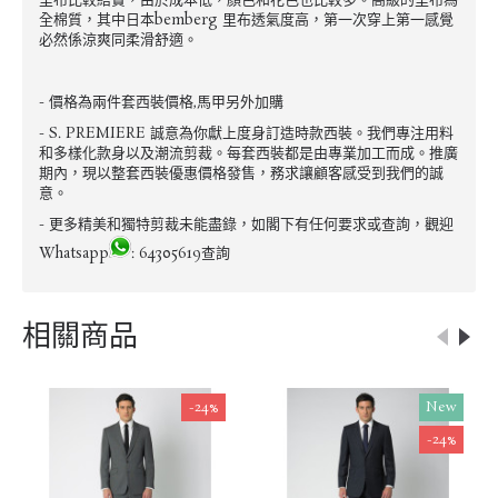
里布比較結實，由於成本低，顏色和花色也比較多。高級的里布為
全棉質，其中日本bemberg 里布透氣度高，第一次穿上第一感覺
必然係涼爽同柔滑舒適。
- 價格為兩件套西裝價格,馬甲另外加購
- S. PREMIERE 誠意為你獻上度身訂造時款西裝。我們專注用料
和多樣化款身以及潮流剪裁。每套西裝都是由專業加工而成。推廣
期內，現以整套西裝優惠價格發售，務求讓顧客感受到我們的誠
意。
- 更多精美和獨特剪裁未能盡錄，如閣下有任何要求或查詢，觀迎
Whatsapp
: 64305619查詢
相關商品
-24%
New
-24%