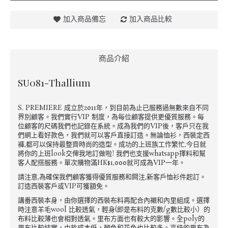
加入商品備忘
加入商品比較
商品介紹
SU081-Thallium
S. PREMIERE 成立於2011年，到目前為止已服務過無數來自不同
界別顧客。我們實行VIP 制度，為每位顧客提供更優質服務。每
位顧客的尺碼我們也記錄在系統。成為我們的VIP後，客戶只在我
們網上看好款色，我們就可以客戶直接訂造。無論恤衫，西裝定西
褲,都可以保持最整齊時尚的造型。成功的上班族工作繁忙,今日就
將你的上班look交俾我地訂做啦! 我們也支援whatsapp擇料和幫
客人配搭服務。單次購物滿HK$1,000就可成為VIP一年。
請注意,為確保我們顧客獲得優質服務和闗注,新客戶恤衫件起訂。
訂造西裝客戶或VIP可獲額免。
講番西裝本身，由你選擇的西裝布料再配合內襯和內里組成。選擇
時注意羊毛wool 比較透氣，輕身(即是布料的克數/g數比較小）的
布料比較薄也會相對透氣。里布方面也有較大的影響。全poly的