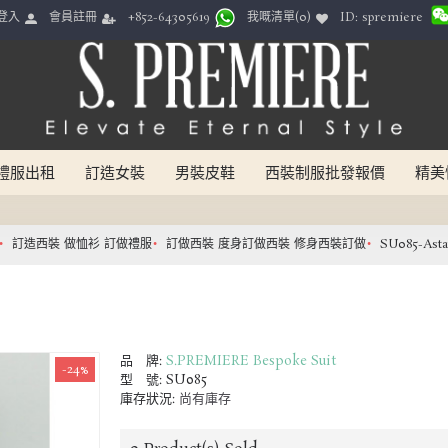
ID: spremiere
登入
會員註冊
我嘅清單(
0
)
+852-64305619
禮服出租
訂造女裝
男裝皮鞋
西裝制服批發報價
精美
訂造西裝 做恤衫 訂做禮服
訂做西裝 度身訂做西裝 修身西裝訂做
SU085-Asta
品 牌:
S.PREMIERE Bespoke Suit
-24%
型 號:
SU085
庫存狀況:
尚有庫存