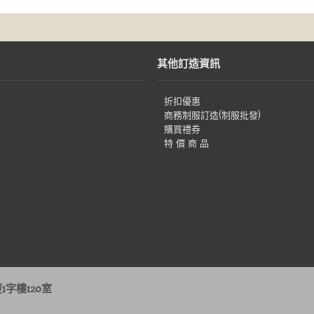
其他訂造資訊
折扣優惠
商務制服訂造(制服批發)
購買禮券
特 價 商 品
字樓120室