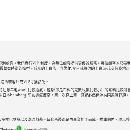
來自不同界別顧客。我們實行VIP 制度，為每位顧客提供更優質服務。每位顧客的
整齊時尚的造型。成功的上班族工作繁忙,今日就將你的上班look交俾我地訂做啦
造西裝客戶或VIP可獲額免。
意羊毛wool 比較透氣，輕身(即是布料的克數/g數比較小）的布料比較薄
日本bemberg 里布透氣度高，第一次穿上第一感覺必然係涼爽同柔滑舒適。
專注用料和多樣化款身以及潮流剪裁。每套西裝都是由專業加工而成。推廣期內，現