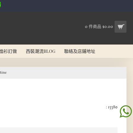
0 件商品 $0.00
恤衫訂做
西裝潮流BLOG
聯絡及店鋪地址
tine
: 13380