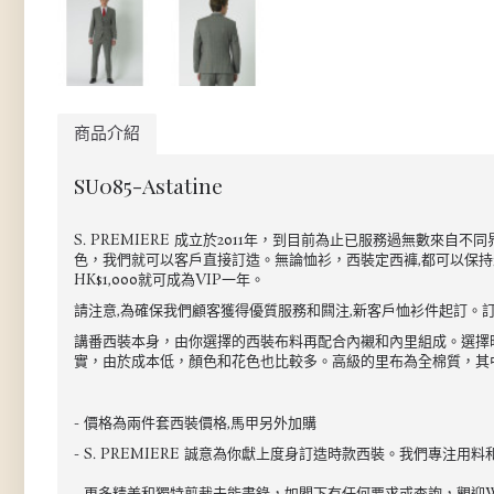
商品介紹
SU085-Astatine
S. PREMIERE 成立於2011年，到目前為止已服務過無數
色，我們就可以客戶直接訂造。無論恤衫，西裝定西褲,都可以保持最
HK$1,000就可成為VIP一年。
請注意,為確保我們顧客獲得優質服務和闗注,新客戶恤衫件起訂。訂
講番西裝本身，由你選擇的西裝布料再配合內襯和內里組成。選擇時注
實，由於成本低，顏色和花色也比較多。高級的里布為全棉質，其中
- 價格為兩件套西裝價格,馬甲另外加購
- S. PREMIERE 誠意為你獻上度身訂造時款西裝。我們