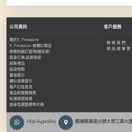
公司資訊
客戶服務
關於S. Premiere
聯 絡 我 們
S. Premiere 做襯衫理念
網 站 總 導 覽
商務制服訂造(制服批發)
度身訂做,品質保證
迎新禮品
送貨地點
量身提示
襯衫保養提示
客戶訂造意見
產品和服務條款
私隱保密政策
按身型調整標準尺碼
+852-64305619
觀塘開源道56號大眾工業大廈1