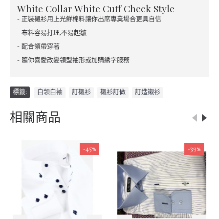
White Collar White Cuff Check Style
- 正裝襯衫用上光鮮棉料讓你出席專業場合更具自信
- 布料容易打理,不易起皺
- 配合領帶穿著
- 隨你喜愛改變領型袖形或加購綉字服務
標籤:
白領白袖
,
訂襯衫
,
襯衫訂做
,
訂造襯衫
相關商品
-45%
-39%