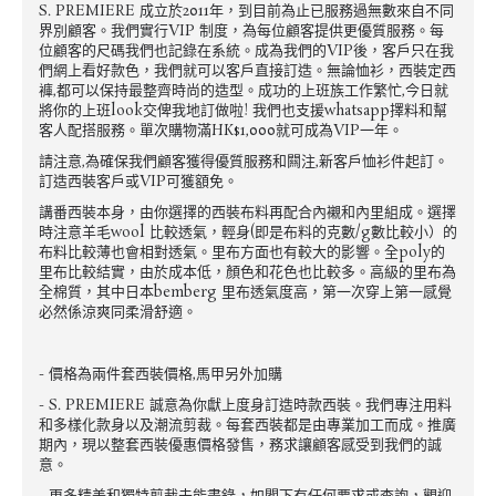
S. PREMIERE 成立於2011年，到目前為止已服務過無數來自不同
界別顧客。我們實行VIP 制度，為每位顧客提供更優質服務。每
位顧客的尺碼我們也記錄在系統。成為我們的VIP後，客戶只在我
們網上看好款色，我們就可以客戶直接訂造。無論恤衫，西裝定西
褲,都可以保持最整齊時尚的造型。成功的上班族工作繁忙,今日就
將你的上班look交俾我地訂做啦! 我們也支援whatsapp擇料和幫
客人配搭服務。單次購物滿HK$1,000就可成為VIP一年。
請注意,為確保我們顧客獲得優質服務和闗注,新客戶恤衫件起訂。
訂造西裝客戶或VIP可獲額免。
講番西裝本身，由你選擇的西裝布料再配合內襯和內里組成。選擇
時注意羊毛wool 比較透氣，輕身(即是布料的克數/g數比較小）的
布料比較薄也會相對透氣。里布方面也有較大的影響。全poly的
里布比較結實，由於成本低，顏色和花色也比較多。高級的里布為
全棉質，其中日本bemberg 里布透氣度高，第一次穿上第一感覺
必然係涼爽同柔滑舒適。
- 價格為兩件套西裝價格,馬甲另外加購
- S. PREMIERE 誠意為你獻上度身訂造時款西裝。我們專注用料
和多樣化款身以及潮流剪裁。每套西裝都是由專業加工而成。推廣
期內，現以整套西裝優惠價格發售，務求讓顧客感受到我們的誠
意。