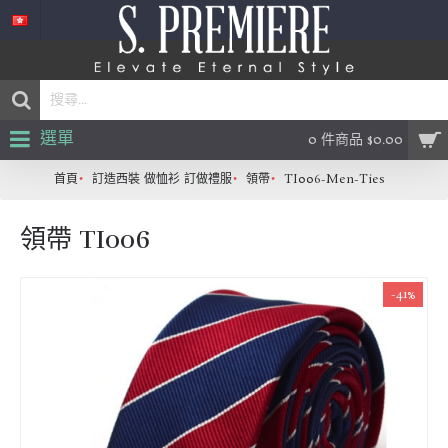
選單
0 件商品 $0.00
首頁
訂造西裝 做恤衫 訂做禮服
領帶
TI006-Men-Ties
領帶 TI006
-41%