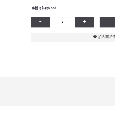
字體 5 (+$50.00)
-
+
加入商品