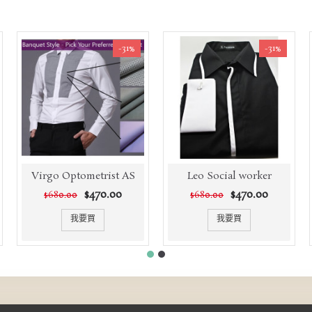
-31%
-31%
Virgo Optometrist AS
Leo Social worker
$470.00
$470.00
$680.00
$680.00
我要買
我要買