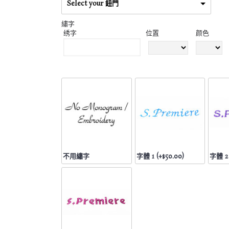
Select your 鈕門
繡字
绣字
位置
颜色
不用繡字
字體 1 (+$50.00)
字體 2 