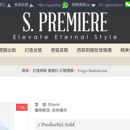
ID: spremiere
登入
會員註冊
我嘅清單(
0
)
+852-64305619
禮服出租
訂造女裝
男裝皮鞋
西裝制服批發報價
精美
首頁
訂造西裝 做恤衫 訂做禮服
Virgo Statistician
型 號:
BS066
-7%
庫存狀況:
尚有庫存
7
Product(s) Sold