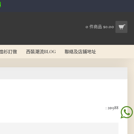
0 件商品 $0.00
恤衫訂做
西裝潮流BLOG
聯絡及店鋪地址
: 20988