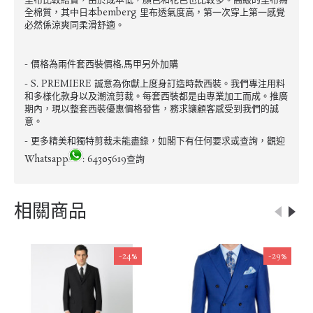
里布比較結實，由於成本低，顏色和花色也比較多。高級的里布為
全棉質，其中日本bemberg 里布透氣度高，第一次穿上第一感覺
必然係涼爽同柔滑舒適。
- 價格為兩件套西裝價格,馬甲另外加購
- S. PREMIERE 誠意為你獻上度身訂造時款西裝。我們專注用料
和多樣化款身以及潮流剪裁。每套西裝都是由專業加工而成。推廣
期內，現以整套西裝優惠價格發售，務求讓顧客感受到我們的誠
意。
- 更多精美和獨特剪裁未能盡錄，如閣下有任何要求或查詢，觀迎
Whatsapp
: 64305619查詢
相關商品
-24%
-29%