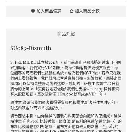
加入商品備忘
加入商品比較
商品介紹
SU083-Bismuth
S. PREMIERE 成立於2011年，到目前為止已服務過無數來自不同
界別顧客。我們實行VIP 制度，為每位顧客提供更優質服務。每
位顧客的尺碼我們也記錄在系統。成為我們的VIP後，客戶只在我
們網上看好款色，我們就可以客戶直接訂造。無論恤衫，西裝定西
褲,都可以保持最整齊時尚的造型。成功的上班族工作繁忙,今日就
將你的上班look交俾我地訂做啦! 我們也支援whatsapp擇料和幫
客人配搭服務。單次購物滿HK$1,000就可成為VIP一年。
請注意,為確保我們顧客獲得優質服務和闗注,新客戶恤衫件起訂。
訂造西裝客戶或VIP可獲額免。
講番西裝本身，由你選擇的西裝布料再配合內襯和內里組成。選擇
時注意羊毛wool 比較透氣，輕身(即是布料的克數/g數比較小）的
布料比較薄也會相對透氣。里布方面也有較大的影響。全poly的