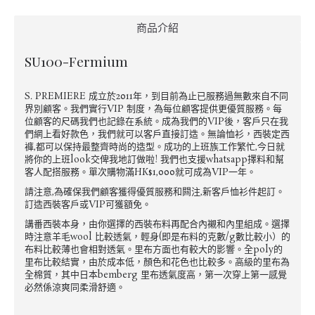
商品介紹
SU100-Fermium
S. PREMIERE 成立於2011年，到目前為止已服務過無數來自不同
界別顧客。我們實行VIP 制度，為每位顧客提供更優質服務。每
位顧客的尺碼我們也記錄在系統。成為我們的VIP後，客戶只在我
們網上看好款色，我們就可以客戶直接訂造。無論恤衫，西裝定西
褲,都可以保持最整齊時尚的造型。成功的上班族工作繁忙,今日就
將你的上班look交俾我地訂做啦! 我們也支援whatsapp擇料和幫
客人配搭服務。單次購物滿HK$1,000就可成為VIP一年。
請注意,為確保我們顧客獲得優質服務和闗注,新客戶恤衫件起訂。
訂造西裝客戶或VIP可獲額免。
講番西裝本身，由你選擇的西裝布料再配合內襯和內里組成。選擇
時注意羊毛wool 比較透氣，輕身(即是布料的克數/g數比較小）的
布料比較薄也會相對透氣。里布方面也有較大的影響。全poly的
里布比較結實，由於成本低，顏色和花色也比較多。高級的里布為
全棉質，其中日本bemberg 里布透氣度高，第一次穿上第一感覺
必然係涼爽同柔滑舒適。