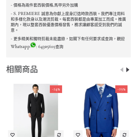
- 價格為兩件套西裝價格,馬甲另外加購
- S. PREMIERE 誠意為你獻上度身訂造時款西裝。我們專注用料
和多樣化款身以及潮流剪裁。每套西裝都是由專業加工而成。推廣
期內，現以整套西裝優惠價格發售，務求讓顧客感受到我們的誠
意。
- 更多精美和獨特剪裁未能盡錄，如閣下有任何要求或查詢，觀迎
Whatsapp
: 64305619查詢
相關商品
-24%
-29%