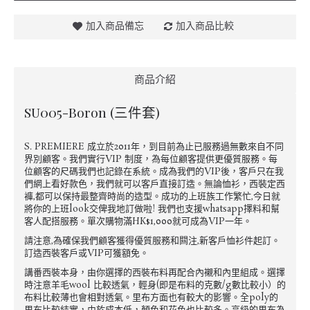
加入商品備忘
加入商品比較
商品介紹
SU005-Boron (三件套)
S. PREMIERE 成立於2011年，到目前為止已服務過無數來自不同
界別顧客。我們實行VIP 制度，為每位顧客提供更優質服務。每
位顧客的尺碼我們也記錄在系統。成為我們的VIP後，客戶只在我
們網上看好款色，我們就可以客戶直接訂造。無論恤衫，西裝定西
褲,都可以保持最整齊時尚的造型。成功的上班族工作繁忙,今日就
將你的上班look交俾我地訂做啦! 我們也支援whatsapp擇料和幫
客人配搭服務。單次購物滿HK$1,000就可成為VIP一年。
請注意,為確保我們顧客獲得優質服務和闗注,新客戶恤衫件起訂。
訂造西裝客戶或VIP可獲額免。
講番西裝本身，由你選擇的西裝布料再配合內襯和內里組成。選擇
時注意羊毛wool 比較透氣，輕身(即是布料的克數/g數比較小）的
布料比較薄也會相對透氣。里布方面也有較大的影響。全poly的