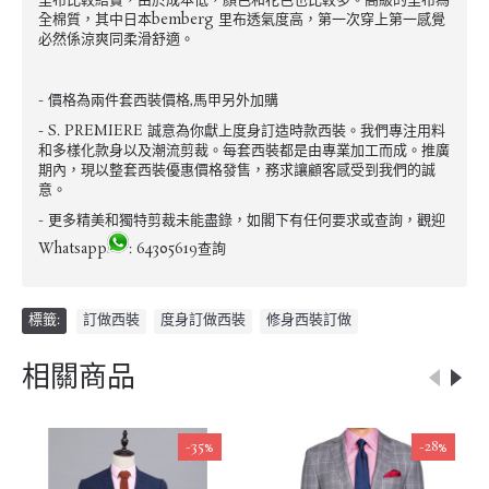
里布比較結實，由於成本低，顏色和花色也比較多。高級的里布為
全棉質，其中日本bemberg 里布透氣度高，第一次穿上第一感覺
必然係涼爽同柔滑舒適。
- 價格為兩件套西裝價格,馬甲另外加購
- S. PREMIERE 誠意為你獻上度身訂造時款西裝。我們專注用料
和多樣化款身以及潮流剪裁。每套西裝都是由專業加工而成。推廣
期內，現以整套西裝優惠價格發售，務求讓顧客感受到我們的誠
意。
- 更多精美和獨特剪裁未能盡錄，如閣下有任何要求或查詢，觀迎
Whatsapp
: 64305619查詢
標籤:
訂做西裝
,
度身訂做西裝
,
修身西裝訂做
相關商品
-35%
-28%