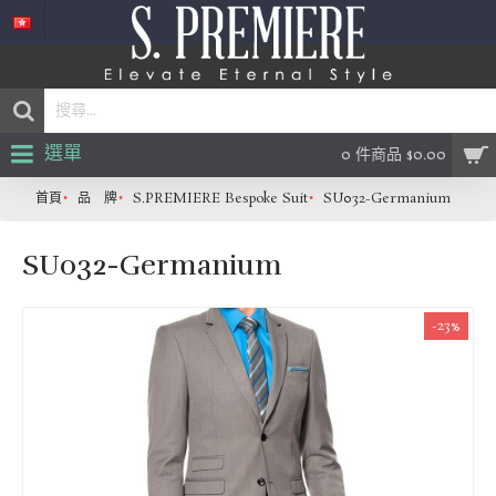
選單
0 件商品 $0.00
首頁
品 牌
S.PREMIERE Bespoke Suit
SU032-Germanium
SU032-Germanium
-23%