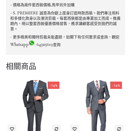
- 價格為兩件套西裝價格,馬甲另外加購
- S. PREMIERE 誠意為你獻上度身訂造時款西裝。我們專注用料
和多樣化款身以及潮流剪裁。每套西裝都是由專業加工而成。推廣
期內，現以整套西裝優惠價格發售，務求讓顧客感受到我們的誠
意。
- 更多精美和獨特剪裁未能盡錄，如閣下有任何要求或查詢，觀迎
Whatsapp
: 64305619查詢
相關商品
-24%
-24%