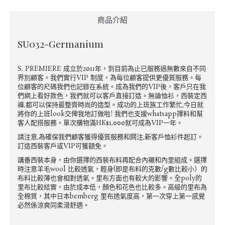
商品介紹
SU032-Germanium
S. PREMIERE 成立於2011年，到目前為止已服務過無數來自不同
界別顧客。我們實行VIP 制度，為每位顧客提供更優質服務。每
位顧客的尺碼我們也記錄在系統。成為我們的VIP後，客戶只在我
們網上看好款色，我們就可以客戶直接訂造。無論恤衫，西裝定西
褲,都可以保持最整齊時尚的造型。成功的上班族工作繁忙,今日就
將你的上班look交俾我地訂做啦! 我們也支援whatsapp擇料和幫
客人配搭服務。單次購物滿HK$1,000就可成為VIP一年。
請注意,為確保我們顧客獲得優質服務和闗注,新客戶恤衫件起訂。
訂造西裝客戶或VIP可獲額免。
講番西裝本身，由你選擇的西裝布料再配合內襯和內里組成。選擇
時注意羊毛wool 比較透氣，輕身(即是布料的克數/g數比較小）的
布料比較薄也會相對透氣。里布方面也有較大的影響。全poly的
里布比較結實，由於成本低，顏色和花色也比較多。高級的里布為
全棉質，其中日本bemberg 里布透氣度高，第一次穿上第一感覺
必然係涼爽同柔滑舒適。