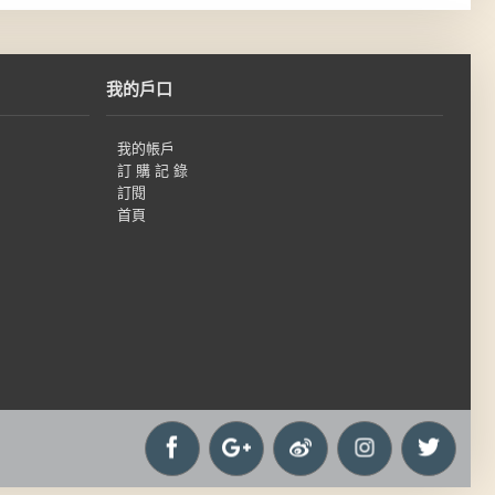
我的戶口
我的帳戶
訂 購 記 錄
訂閱
首頁