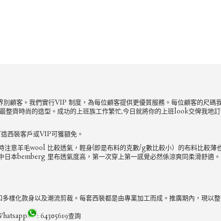
來自不同界別顧客。我們實行VIP 制度，為每位顧客提供更優質服務。每位顧客的
整齊時尚的造型。成功的上班族工作繁忙,今日就將你的上班look交俾我地訂做啦
造西裝客戶或VIP可獲額免。
意羊毛wool 比較透氣，輕身(即是布料的克數/g數比較小）的布料比較薄
日本bemberg 里布透氣度高，第一次穿上第一感覺必然係涼爽同柔滑舒適。
專注用料和多樣化款身以及潮流剪裁。每套西裝都是由專業加工而成。推廣期內，現
tsapp
: 64305619查詢