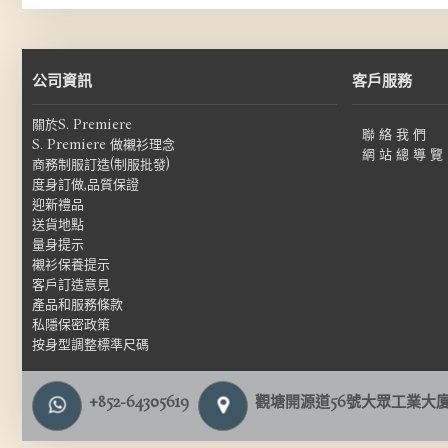
公司資訊
客戶服務
關於S. Premiere
聯 絡 我 們
S. Premiere 做襯衫理念
網 站 總 導 覽
商務制服訂造(制服批發)
度身訂做,品質保證
迎新禮品
送貨地點
量身提示
襯衫保養提示
客戶訂造意見
產品和服務條款
私隱保密政策
按身型調整標準尺碼
+852-64305619
觀塘開源道56號大眾工業大廈1