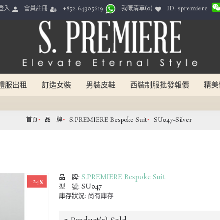
ID: spremiere
登入
會員註冊
我嘅清單(
0
)
+852-64305619
禮服出租
訂造女裝
男裝皮鞋
西裝制服批發報價
精美
首頁
品 牌
S.PREMIERE Bespoke Suit
SU047-Silver
品 牌:
S.PREMIERE Bespoke Suit
-24%
型 號:
SU047
庫存狀況:
尚有庫存