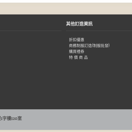
其他訂造資訊
折扣優惠
商務制服訂造(制服批發)
購買禮券
特 價 商 品
字樓120室