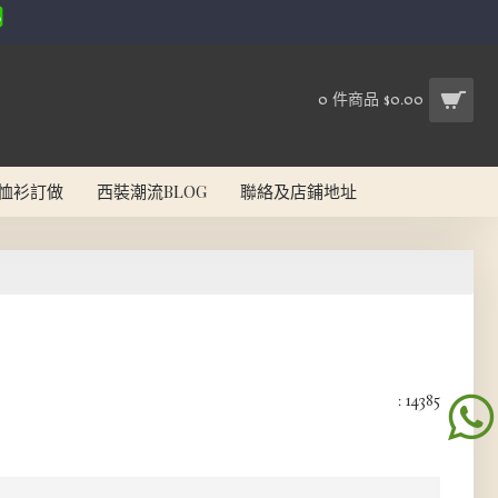
0 件商品 $0.00
恤衫訂做
西裝潮流BLOG
聯絡及店鋪地址
: 14385