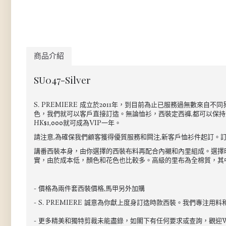
商品介紹
SU047-Silver
S. PREMIERE 成立於2011年，到目前為止已服務過無數
色，我們就可以客戶直接訂造。無論恤衫，西裝定西褲,都可以保持最
HK$1,000就可成為VIP一年。
請注意,為確保我們顧客獲得優質服務和闗注,新客戶恤衫件起訂。訂
講番西裝本身，由你選擇的西裝布料再配合內襯和內里組成。選擇時注
實，由於成本低，顏色和花色也比較多。高級的里布為全棉質，其中
- 價格為兩件套西裝價格,馬甲另外加購
- S. PREMIERE 誠意為你獻上度身訂造時款西裝。我們
- 更多精美和獨特剪裁未能盡錄，如閣下有任何要求或查詢，觀迎Wha