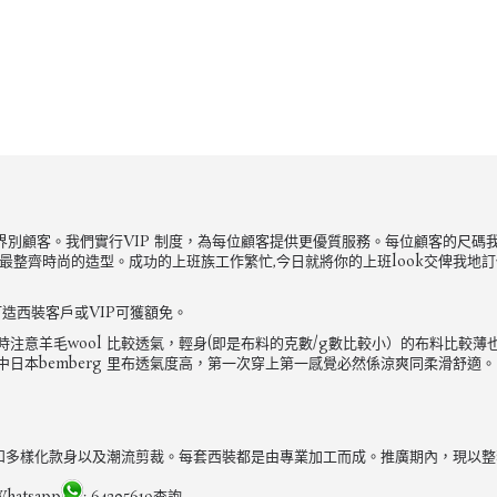
來自不同界別顧客。我們實行VIP 制度，為每位顧客提供更優質服務。每位顧客的
整齊時尚的造型。成功的上班族工作繁忙,今日就將你的上班look交俾我地訂做啦
造西裝客戶或VIP可獲額免。
意羊毛wool 比較透氣，輕身(即是布料的克數/g數比較小）的布料比較薄
日本bemberg 里布透氣度高，第一次穿上第一感覺必然係涼爽同柔滑舒適。
專注用料和多樣化款身以及潮流剪裁。每套西裝都是由專業加工而成。推廣期內，現