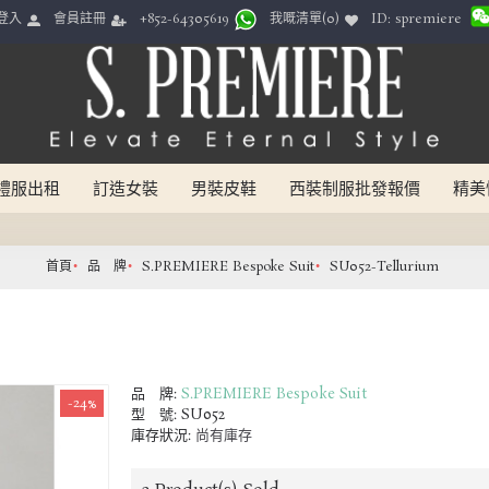
ID: spremiere
登入
會員註冊
我嘅清單(
0
)
+852-64305619
禮服出租
訂造女裝
男裝皮鞋
西裝制服批發報價
精美
首頁
品 牌
S.PREMIERE Bespoke Suit
SU052-Tellurium
品 牌:
S.PREMIERE Bespoke Suit
-24%
型 號:
SU052
庫存狀況:
尚有庫存