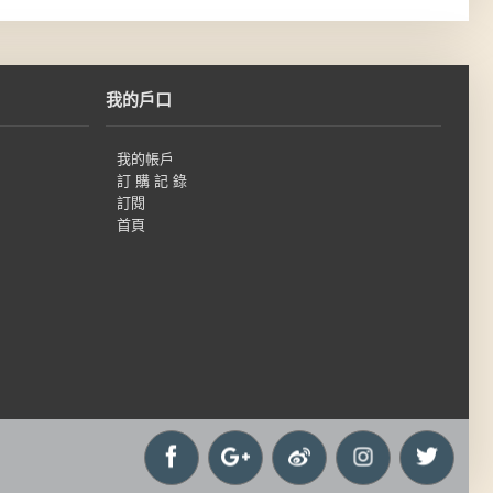
我的戶口
我的帳戶
訂 購 記 錄
訂閱
首頁