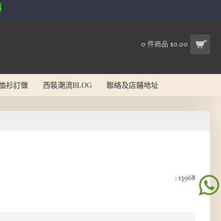
0 件商品 $0.00
恤衫訂做
西裝潮流BLOG
聯絡及店鋪地址
: 13968