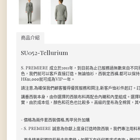
商品介紹
SU052-Tellurium
S. PREMIERE 成立於2011年，到目前為止已服務過無數
色，我們就可以客戶直接訂造。無論恤衫，西裝定西褲,都可以保持最
HK$1,000就可成為VIP一年。
請注意,為確保我們顧客獲得優質服務和闗注,新客戶恤衫件起訂。訂
講番西裝本身，由你選擇的西裝布料再配合內襯和內里組成。選擇時注
實，由於成本低，顏色和花色也比較多。高級的里布為全棉質，其中
- 價格為兩件套西裝價格,馬甲另外加購
- S. PREMIERE 誠意為你獻上度身訂造時款西裝。我們