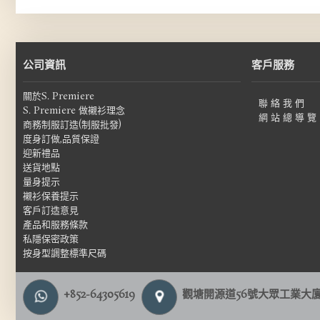
公司資訊
客戶服務
關於S. Premiere
聯 絡 我 們
S. Premiere 做襯衫理念
網 站 總 導 覽
商務制服訂造(制服批發)
度身訂做,品質保證
迎新禮品
送貨地點
量身提示
襯衫保養提示
客戶訂造意見
產品和服務條款
私隱保密政策
按身型調整標準尺碼
+852-64305619
觀塘開源道56號大眾工業大廈1