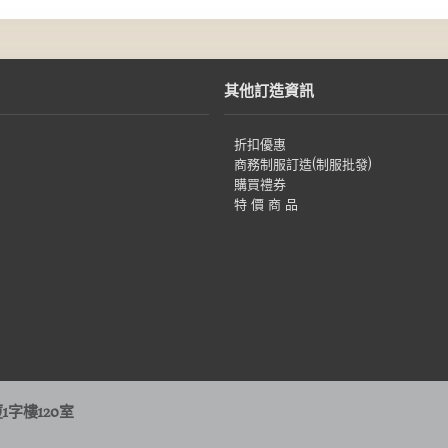
其他訂造資訊
折扣優惠
商務制服訂造(制服批發)
購買禮券
特 價 商 品
字樓120室