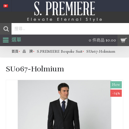
選單
0 件商品 $0.00
首頁
品 牌
S.PREMIERE Bespoke Suit
SU067-Holmium
SU067-Holmium
New
-24%