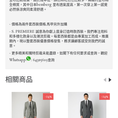
里布比較結實，由於成本低，顏色和花色也比較多。高級的里布為
全棉質，其中日本bemberg 里布透氣度高，第一次穿上第一感覺
必然係涼爽同柔滑舒適。
- 價格為兩件套西裝價格,馬甲另外加購
- S. PREMIERE 誠意為你獻上度身訂造時款西裝。我們專注用料
和多樣化款身以及潮流剪裁。每套西裝都是由專業加工而成。推廣
期內，現以整套西裝優惠價格發售，務求讓顧客感受到我們的誠
意。
- 更多精美和獨特剪裁未能盡錄，如閣下有任何要求或查詢，觀迎
Whatsapp
: 64305619查詢
相關商品
-24%
-24%