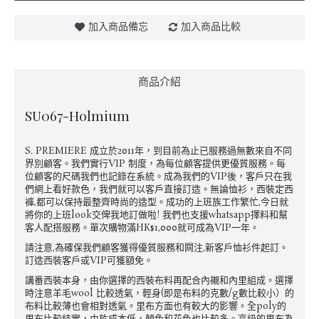
加入商品備忘
加入商品比較
商品介紹
SU067-Holmium
S. PREMIERE 成立於2011年，到目前為止已服務過無數來自不同
界別顧客。我們實行VIP 制度，為每位顧客提供更優質服務。每
位顧客的尺碼我們也記錄在系統。成為我們的VIP後，客戶只在我
們網上看好款色，我們就可以客戶直接訂造。無論恤衫，西裝定西
褲,都可以保持最整齊時尚的造型。成功的上班族工作繁忙,今日就
將你的上班look交俾我地訂做啦! 我們也支援whatsapp擇料和幫
客人配搭服務。單次購物滿HK$1,000就可成為VIP一年。
請注意,為確保我們顧客獲得優質服務和闗注,新客戶恤衫件起訂。
訂造西裝客戶或VIP可獲額免。
講番西裝本身，由你選擇的西裝布料再配合內襯和內里組成。選擇
時注意羊毛wool 比較透氣，輕身(即是布料的克數/g數比較小）的
布料比較薄也會相對透氣。里布方面也有較大的影響。全poly的