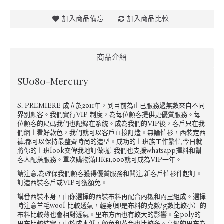
加入商品備忘
加入商品比較
商品介紹
SU080-Mercury
S. PREMIERE 成立於2011年，到目前為止已服務過無數來自不同
界別顧客。我們實行VIP 制度，為每位顧客提供更優質服務。每
位顧客的尺碼我們也記錄在系統。成為我們的VIP後，客戶只在我
們網上看好款色，我們就可以客戶直接訂造。無論恤衫，西裝定西
褲,都可以保持最整齊時尚的造型。成功的上班族工作繁忙,今日就
將你的上班look交俾我地訂做啦! 我們也支援whatsapp擇料和幫
客人配搭服務。單次購物滿HK$1,000就可成為VIP一年。
請注意,為確保我們顧客獲得優質服務和闗注,新客戶恤衫件起訂。
訂造西裝客戶或VIP可獲額免。
講番西裝本身，由你選擇的西裝布料再配合內襯和內里組成。選擇
時注意羊毛wool 比較透氣，輕身(即是布料的克數/g數比較小）的
布料比較薄也會相對透氣。里布方面也有較大的影響。全poly的