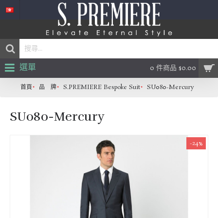
選單
0 件商品 $0.00
首頁
品 牌
S.PREMIERE Bespoke Suit
SU080-Mercury
SU080-Mercury
-24%