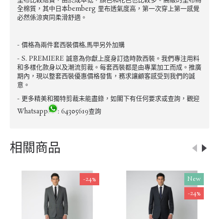
里布比較結實，由於成本低，顏色和花色也比較多。高級的里布為
全棉質，其中日本bemberg 里布透氣度高，第一次穿上第一感覺
必然係涼爽同柔滑舒適。
- 價格為兩件套西裝價格,馬甲另外加購
- S. PREMIERE 誠意為你獻上度身訂造時款西裝。我們專注用料
和多樣化款身以及潮流剪裁。每套西裝都是由專業加工而成。推廣
期內，現以整套西裝優惠價格發售，務求讓顧客感受到我們的誠
意。
- 更多精美和獨特剪裁未能盡錄，如閣下有任何要求或查詢，觀迎
Whatsapp
: 64305619查詢
相關商品
-24%
New
-24%