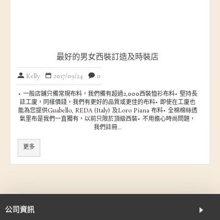
最好的男女西裝訂造及時裝店
Kelly
2017/09/24
0
• 一般店鋪只備常規布料，我們備有超過2,000西裝恤衫布料• 堅持長
註工廈，同樣價錢，我們有更好的品質或更佳的布料• 即使在工廈也
能為您提供Guabello, REDA (Italy) 及Loro Piana 布料• 全棉棉絲透
氣里布是我們一直獨有，以前只限於頂級西裝• 不用擔心時尚問題，
我們註冊...
更多
公司資訊