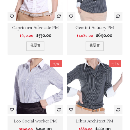
Capricorn Advocate PM
Gemini Actuary PM
$530.00
$690.00
$630.00
$1,080.00
我要買
我要買
-17%
-38%
Leo Social worker PM
Libra Architect PM
$490.00
$550.00
$590.00
$880.00