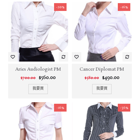
-20%
-16%
Aries Audiologist PM
Cancer Diplomat PM
$560.00
$490.00
$700.00
$580.00
我要買
我要買
-16%
-36%