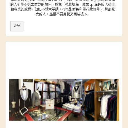
的人盡量不選太鮮艷的顏色，避免「視覺膨脹」效果 4. 深色給人穩重
和專業的感覺，但如不想太單調，可搭配鮮色和帶花紋領帶 5. 臀部較
大的人，盡量不要用雙叉西裝褸 6...
更多