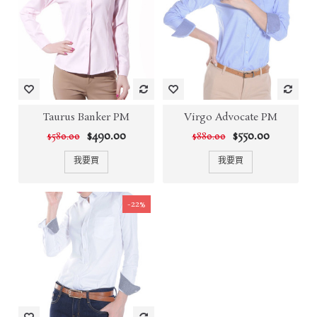
Taurus Banker PM
Virgo Advocate PM
$490.00
$550.00
$580.00
$880.00
我要買
我要買
-22%