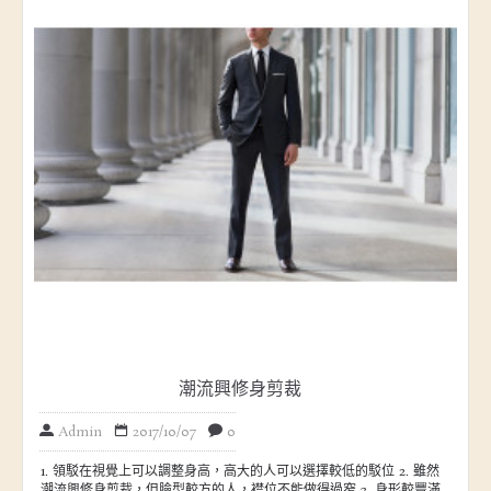
潮流興修身剪裁
Admin
2017/10/07
0
1. 領駁在視覺上可以調整身高，高大的人可以選擇較低的駁位 2. 雖然
潮流興修身剪裁，但臉型較方的人，襟位不能做得過窄 3. 身形較豐滿