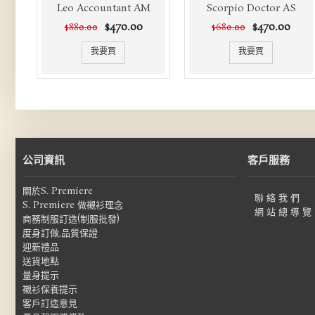
Leo Accountant AM
Scorpio Doctor AS
$470.00
$470.00
$880.00
$680.00
我要買
我要買
公司資訊
客戶服務
關於S. Premiere
聯 絡 我 們
S. Premiere 做襯衫理念
網 站 總 導 覽
商務制服訂造(制服批發)
度身訂做,品質保證
迎新禮品
送貨地點
量身提示
襯衫保養提示
客戶訂造意見