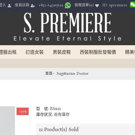
ID: spremiere
登入
會員註冊
我嘅清單(
0
)
+852-64305619
禮服出租
訂造女裝
男裝皮鞋
西裝制服批發報價
精美
首頁
Sagittarius Doctor
型 號:
BS021
-39%
庫存狀況:
尚有庫存
12
Product(s) Sold