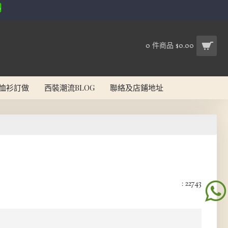
0 件商品 $0.00
恤衫訂做
西裝潮流BLOG
聯絡及店鋪地址
: 22743