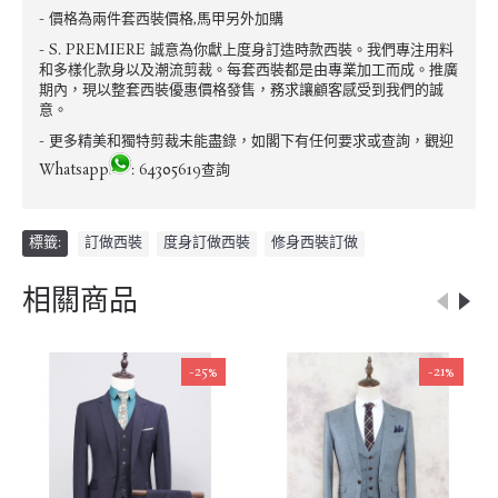
- 價格為兩件套西裝價格,馬甲另外加購
- S. PREMIERE 誠意為你獻上度身訂造時款西裝。我們專注用料
和多樣化款身以及潮流剪裁。每套西裝都是由專業加工而成。推廣
期內，現以整套西裝優惠價格發售，務求讓顧客感受到我們的誠
意。
- 更多精美和獨特剪裁未能盡錄，如閣下有任何要求或查詢，觀迎
Whatsapp
: 64305619查詢
標籤:
訂做西裝
,
度身訂做西裝
,
修身西裝訂做
相關商品
-25%
-21%