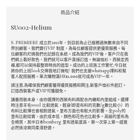
商品介紹
SU002-Helium
S. PREMIERE 成立於2011年，到目前為止已服務過無數來自不同
界別顧客。我們實行VIP 制度，為每位顧客提供更優質服務。每
位顧客的尺碼我們也記錄在系統。成為我們的VIP後，客戶只在我
們網上看好款色，我們就可以客戶直接訂造。無論恤衫，西裝定西
褲,都可以保持最整齊時尚的造型。成功的上班族工作繁忙,今日就
將你的上班look交俾我地訂做啦! 我們也支援whatsapp擇料和幫
客人配搭服務。單次購物滿HK$1,000就可成為VIP一年。
請注意,為確保我們顧客獲得優質服務和闗注,新客戶恤衫件起訂。
訂造西裝客戶或VIP可獲額免。
講番西裝本身，由你選擇的西裝布料再配合內襯和內里組成。選擇
時注意羊毛wool 比較透氣，輕身(即是布料的克數/g數比較小）的
布料比較薄也會相對透氣。里布方面也有較大的影響。全poly的
里布比較結實，由於成本低，顏色和花色也比較多。高級的里布為
全棉質，其中日本bemberg 里布透氣度高，第一次穿上第一感覺
必然係涼爽同柔滑舒適。