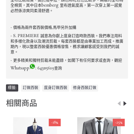
里布比較結實，由於成本低，顏色和花色也比較多。高級的里布為
全棉質，其中日本bemberg 里布透氣度高，第一次穿上第一感覺
必然係涼爽同柔滑舒適。
- 價格為兩件套西裝價格,馬甲另外加購
- S. PREMIERE 誠意為你獻上度身訂造時款西裝。我們專注用料
和多樣化款身以及潮流剪裁。每套西裝都是由專業加工而成。推廣
期內，現以整套西裝優惠價格發售，務求讓顧客感受到我們的誠
意。
- 更多精美和獨特剪裁未能盡錄，如閣下有任何要求或查詢，觀迎
Whatsapp
: 64305619查詢
標籤:
訂做西裝
,
度身訂做西裝
,
修身西裝訂做
相關商品
-18%
-25%