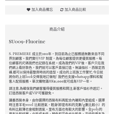
加入商品備忘
加入商品比較
商品介紹
SU009-Fluorine
S. PREMIERE 成立於2011年，到目前為止已服務過無數來自不同
界別顧客。我們實行VIP 制度，為每位顧客提供更優質服務。每
位顧客的尺碼我們也記錄在系統。成為我們的VIP後，客戶只在我
們網上看好款色，我們就可以客戶直接訂造。無論恤衫，西裝定西
褲,都可以保持最整齊時尚的造型。成功的上班族工作繁忙,今日就
將你的上班look交俾我地訂做啦! 我們也支援whatsapp擇料和幫
客人配搭服務。單次購物滿HK$1,000就可成為VIP一年。
請注意,為確保我們顧客獲得優質服務和闗注,新客戶恤衫件起訂。
訂造西裝客戶或VIP可獲額免。
講番西裝本身，由你選擇的西裝布料再配合內襯和內里組成。選擇
時注意羊毛wool 比較透氣，輕身(即是布料的克數/g數比較小）的
布料比較薄也會相對透氣。里布方面也有較大的影響。全poly的