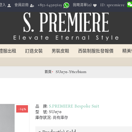
ID: spremiere
登入
會員註冊
我嘅清單(
0
)
+852-64305619
禮服出租
訂造女裝
男裝皮鞋
西裝制服批發報價
精美
首頁
SU070-Ytterbium
品 牌:
S.PREMIERE Bespoke Suit
-24%
型 號:
SU070
庫存狀況:
尚有庫存