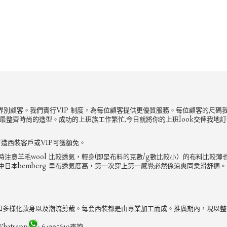
來自不同界別顧客。我們實行VIP 制度，為每位顧客提供更優質服務。每位顧客的
整齊時尚的造型。成功的上班族工作繁忙,今日就將你的上班look交俾我地訂做啦
造西裝客戶或VIP可獲額免。
意羊毛wool 比較透氣，輕身(即是布料的克數/g數比較小）的布料比較薄
日本bemberg 里布透氣度高，第一次穿上第一感覺必然係涼爽同柔滑舒適。
專注用料和多樣化款身以及潮流剪裁。每套西裝都是由專業加工而成。推廣期內，現