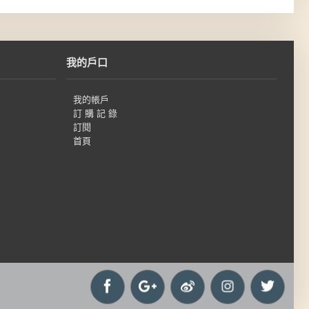
我的戶口
我的帳戶
訂 購 記 錄
訂閱
首頁