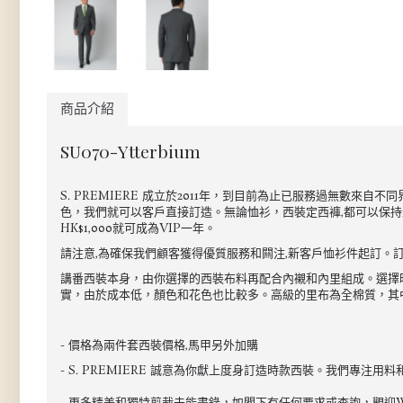
商品介紹
SU070-Ytterbium
S. PREMIERE 成立於2011年，到目前為止已服務過無數
色，我們就可以客戶直接訂造。無論恤衫，西裝定西褲,都可以保持最
HK$1,000就可成為VIP一年。
請注意,為確保我們顧客獲得優質服務和闗注,新客戶恤衫件起訂。訂
講番西裝本身，由你選擇的西裝布料再配合內襯和內里組成。選擇時注
實，由於成本低，顏色和花色也比較多。高級的里布為全棉質，其中
- 價格為兩件套西裝價格,馬甲另外加購
- S. PREMIERE 誠意為你獻上度身訂造時款西裝。我們