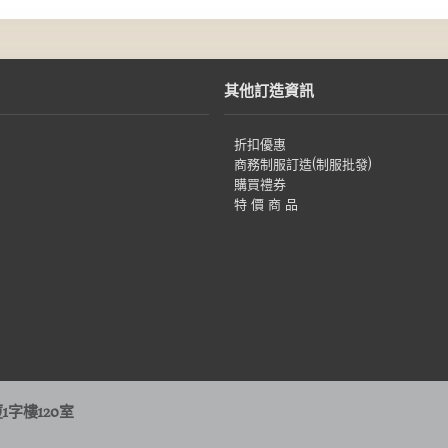
其他訂造資訊
折扣優惠
商務制服訂造(制服批發)
購買禮券
特 價 商 品
字樓120室