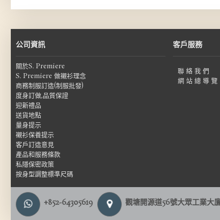
公司資訊
客戶服務
關於S. Premiere
聯 絡 我 們
S. Premiere 做襯衫理念
網 站 總 導 覽
商務制服訂造(制服批發)
度身訂做,品質保證
迎新禮品
送貨地點
量身提示
襯衫保養提示
客戶訂造意見
產品和服務條款
私隱保密政策
按身型調整標準尺碼
+852-64305619
觀塘開源道56號大眾工業大廈1