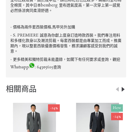
里布比較結實，由於成本低，顏色和花色也比較多。高級的里布為
全棉質，其中日本bemberg 里布透氣度高，第一次穿上第一感覺
必然係涼爽同柔滑舒適。
- 價格為兩件套西裝價格,馬甲另外加購
- S. PREMIERE 誠意為你獻上度身訂造時款西裝。我們專注用料
和多樣化款身以及潮流剪裁。每套西裝都是由專業加工而成。推廣
期內，現以整套西裝優惠價格發售，務求讓顧客感受到我們的誠
意。
- 更多精美和獨特剪裁未能盡錄，如閣下有任何要求或查詢，觀迎
Whatsapp
: 64305619查詢
相關商品
-24%
New
-24%