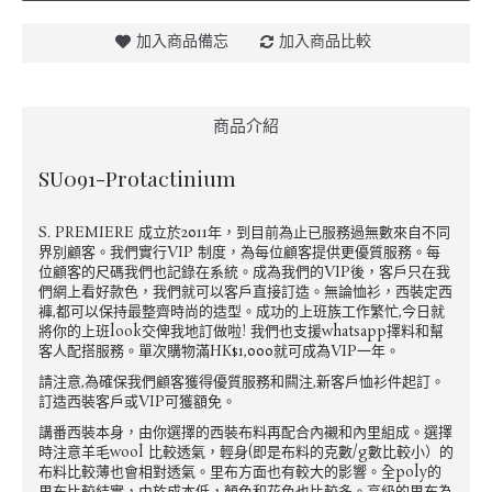
加入商品備忘
加入商品比較
商品介紹
SU091-Protactinium
S. PREMIERE 成立於2011年，到目前為止已服務過無數來自不同
界別顧客。我們實行VIP 制度，為每位顧客提供更優質服務。每
位顧客的尺碼我們也記錄在系統。成為我們的VIP後，客戶只在我
們網上看好款色，我們就可以客戶直接訂造。無論恤衫，西裝定西
褲,都可以保持最整齊時尚的造型。成功的上班族工作繁忙,今日就
將你的上班look交俾我地訂做啦! 我們也支援whatsapp擇料和幫
客人配搭服務。單次購物滿HK$1,000就可成為VIP一年。
請注意,為確保我們顧客獲得優質服務和闗注,新客戶恤衫件起訂。
訂造西裝客戶或VIP可獲額免。
講番西裝本身，由你選擇的西裝布料再配合內襯和內里組成。選擇
時注意羊毛wool 比較透氣，輕身(即是布料的克數/g數比較小）的
布料比較薄也會相對透氣。里布方面也有較大的影響。全poly的