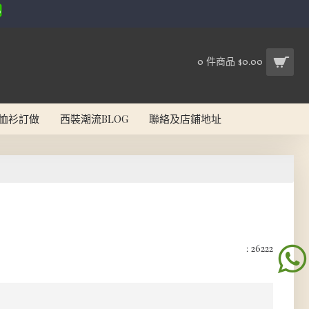
0 件商品 $0.00
恤衫訂做
西裝潮流BLOG
聯絡及店鋪地址
: 26222