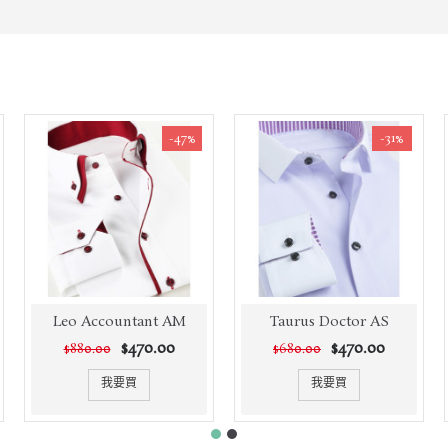
-47%
-31%
Leo Accountant AM
Taurus Doctor AS
$470.00
$470.00
$880.00
$680.00
我要買
我要買