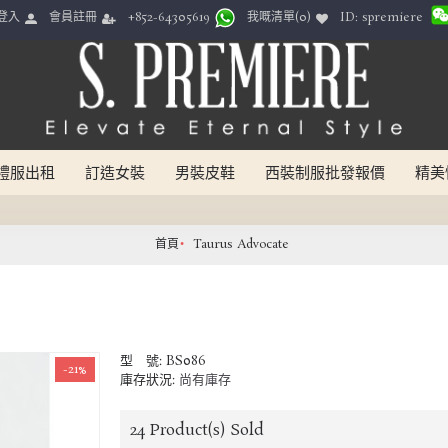
ID: spremiere
登入
會員註冊
我嘅清單(
0
)
+852-64305619
禮服出租
訂造女裝
男裝皮鞋
西裝制服批發報價
精美
首頁
Taurus Advocate
型 號:
BS086
-21%
庫存狀況:
尚有庫存
24
Product(s) Sold