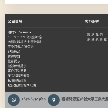
公司資訊
客戶服務
關於S. Premiere
聯 絡 我 們
S. Premiere 做襯衫理念
網 站 總 導 覽
商務制服訂造(制服批發)
度身訂做,品質保證
迎新禮品
送貨地點
量身提示
襯衫保養提示
客戶訂造意見
產品和服務條款
私隱保密政策
按身型調整標準尺碼
+852-64305619
觀塘開源道56號大眾工業大廈1