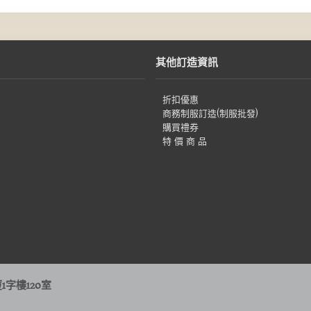
其他訂造資訊
折扣優惠
商務制服訂造(制服批發)
購買禮券
特 價 商 品
字樓120室