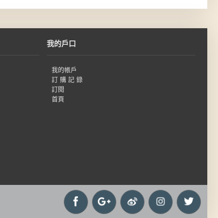
我的戶口
我的帳戶
訂 購 記 錄
訂閱
首頁