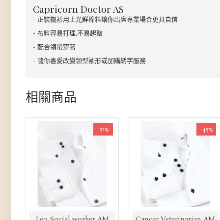
Capricorn Doctor AS
- 正裝襯衫用上光鮮棉料讓你出席專業場合更具自信
- 布料容易打理,不易起皺
- 配合領帶穿著
- 隨你喜愛改變領型袖形或加購綉字服務
相關商品
-51%
-45%
Leo Social worker AM
Cancer Veterinarian AM