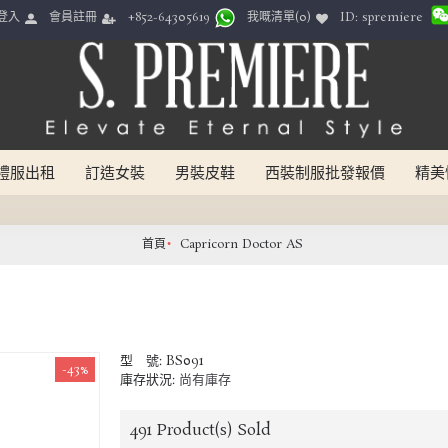
ID: spremiere
登入
會員註冊
我嘅清單(
0
)
+852-64305619
禮服出租
訂造女裝
男裝皮鞋
西裝制服批發報價
精美
首頁
Capricorn Doctor AS
型 號:
BS091
-43%
庫存狀況:
尚有庫存
491
Product(s) Sold