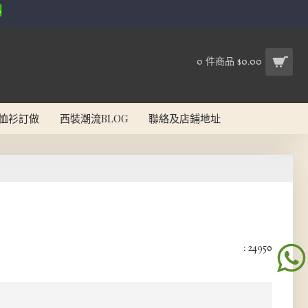
0 件商品 $0.00
恤衫訂做
西裝潮流BLOG
聯絡及店鋪地址
: 24950