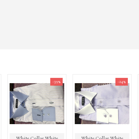
-39%
-24%
White Collar White
White Collar White