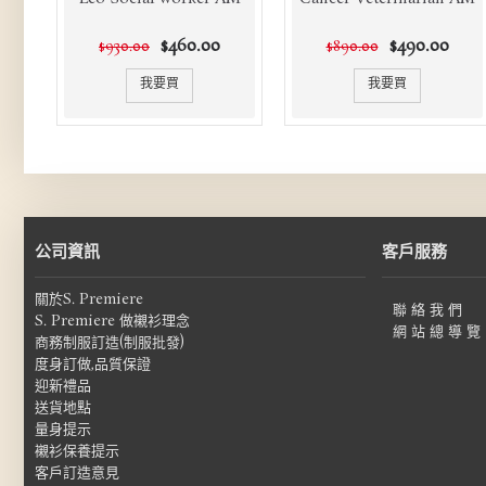
$460.00
$490.00
$930.00
$890.00
我要買
我要買
公司資訊
客戶服務
關於S. Premiere
聯 絡 我 們
S. Premiere 做襯衫理念
網 站 總 導 覽
商務制服訂造(制服批發)
度身訂做,品質保證
迎新禮品
送貨地點
量身提示
襯衫保養提示
客戶訂造意見