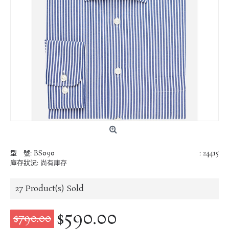
型 號:
BS090
: 24415
庫存狀況:
尚有庫存
27
Product(s) Sold
$590.00
$790.00