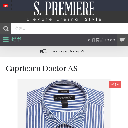
選單
0 件商品 $0.00
首頁
Capricorn Doctor AS
Capricorn Doctor AS
-25%