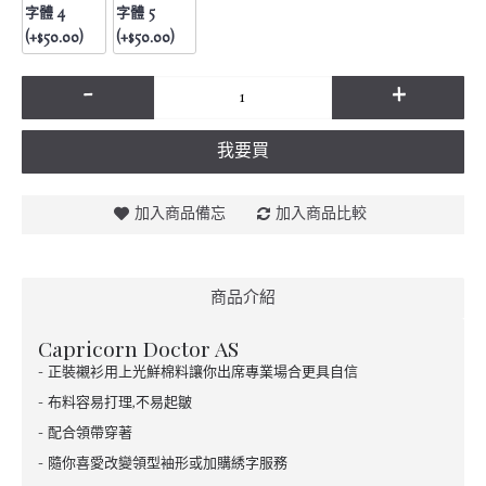
字體 4
字體 5
(+$50.00)
(+$50.00)
-
+
我要買
加入商品備忘
加入商品比較
商品介紹
Capricorn Doctor AS
- 正裝襯衫用上光鮮棉料讓你出席專業場合更具自信
- 布料容易打理,不易起皺
- 配合領帶穿著
- 隨你喜愛改變領型袖形或加購綉字服務